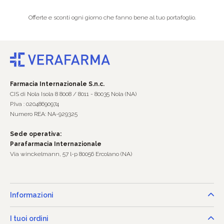
Offerte e sconti ogni giorno che fanno bene al tuo portafoglio.
Farmacia Internazionale S.n.c.
CIS di Nola Isola 8 8008 / 8011 - 80035 Nola (NA)
P.Iva : 02048690974
Numero REA: NA-929325
Sede operativa:
Parafarmacia Internazionale
Via winckelmann, 57 l-p 80056 Ercolano (NA)
Informazioni
I tuoi ordini