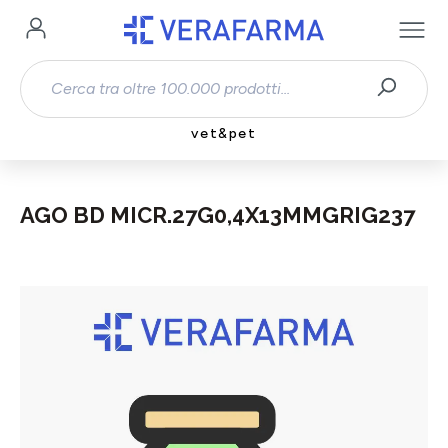
Passa al contenuto principale
vet&pet
AGO BD MICR.27G0,4X13MMGRIG237
Salta la galleria di immagini