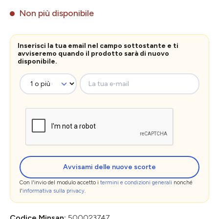
Non più disponibile
Inserisci la tua email nel campo sottostante e ti
avviseremo quando il prodotto sarà di nuovo
disponibile.
La tua e-mail
Avvisami delle nuove scorte
Con l'invio del modulo accetto i
termini e condizioni generali
nonché
l'
informativa sulla privacy
.
Codice Minsan:
500023747