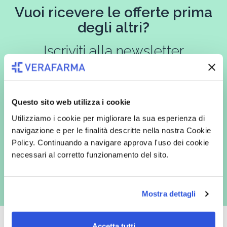
Vuoi ricevere le offerte prima
degli altri?
Iscriviti alla newsletter
Questo sito web utilizza i cookie
In qualità di interessato, avendo letto l’informativa
Privacy Policy
redatta ai sensi del Regolamento EU 2016/679, acconsento
Utilizziamo i cookie per migliorare la sua esperienza di
espressamente al trattamento dei miei dati personali per finalità
commerciali da parte di Verafarma, tra cui invio di comunicazioni
navigazione e per le finalità descritte nella nostra Cookie
marketing (con modalità telematiche - quali ad es. newsletter ed e-mail
Policy. Continuando a navigare approva l'uso dei cookie
con inviti e comunicazioni commerciali - e modalità tradizionali, quali ad
es. posta cartacea)
necessari al corretto funzionamento del sito.
Mostra dettagli
Accetta tutti