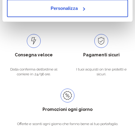
Personalizza
Catalogo prodotti ampio e completo
Con un acquisto minimo di 29.90 €
per soddisfare tutte le esigenze.
la spedizione la regaliamo noi.
Spedizioni in tutta Europa a 20€.
Consegna veloce
Pagamenti sicuri
Dalla conferma dell’ordine al
I tuoi acquisti on line protetti e
corriere in 24/96 ore.
sicuri.
Promozioni ogni giorno
Offerte e sconti ogni giorno che fanno bene al tuo portafoglio.