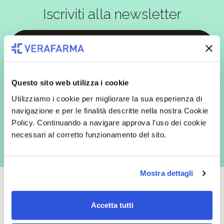
Iscriviti alla newsletter
In qualità di interessato, avendo letto l’informativa
Privacy Policy
redatta ai sensi del Regolamento EU 2016/679, acconsento
Questo sito web utilizza i cookie
espressamente al trattamento dei miei dati personali per finalità
commerciali da parte di Verafarma, tra cui invio di comunicazioni
Utilizziamo i cookie per migliorare la sua esperienza di
marketing (con modalità telematiche - quali ad es. newsletter ed e-mail
con inviti e comunicazioni commerciali - e modalità tradizionali, quali ad
navigazione e per le finalità descritte nella nostra Cookie
es. posta cartacea)
Policy. Continuando a navigare approva l'uso dei cookie
necessari al corretto funzionamento del sito.
Mostra dettagli
Accetta tutti
Oltre 50.000 prodotti
Spedizione gratuita