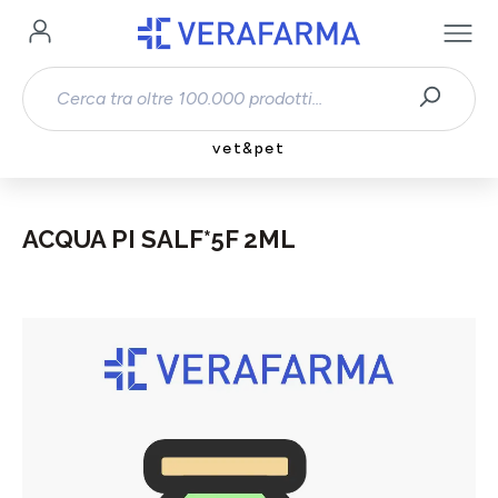
Passa al contenuto principale
vet&pet
ACQUA PI SALF*5F 2ML
Salta la galleria di immagini