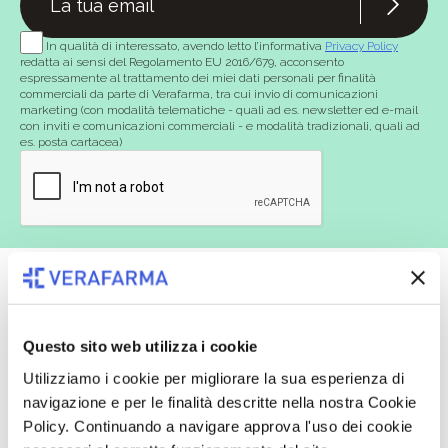
In qualità di interessato, avendo letto l’informativa
Privacy Policy
redatta ai sensi del Regolamento EU 2016/679, acconsento
espressamente al trattamento dei miei dati personali per finalità
commerciali da parte di Verafarma, tra cui invio di comunicazioni
marketing (con modalità telematiche - quali ad es. newsletter ed e-mail
con inviti e comunicazioni commerciali - e modalità tradizionali, quali ad
es. posta cartacea)
Questo sito web utilizza i cookie
Oltre 50.000 prodotti
Spedizione gratuita
Utilizziamo i cookie per migliorare la sua esperienza di
Catalogo prodotti ampio e completo
Con un acquisto minimo di 29.90 €
navigazione e per le finalità descritte nella nostra Cookie
per soddisfare tutte le esigenze.
la spedizione la regaliamo noi.
Policy. Continuando a navigare approva l'uso dei cookie
Spedizioni in tutta Europa a 20€.