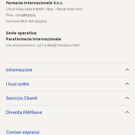
Farmacia Internazionale S.n.c.
CIS di Nola Isola 8 8008 / 8011 - 80035 Nola (NA)
P.Iva : 02048690974
Numero REA: NA-929325
Sede operativa:
Parafarmacia Internazionale
Via winckelmann, 57 l-p 80056 Ercolano (NA)
Informazioni
I tuoi ordini
Servizio Clienti
Diventa FANSave
Corrieri espressi