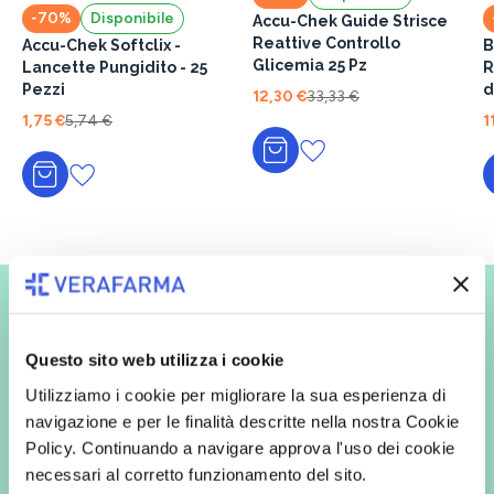
-70%
Disponibile
Accu-Chek Guide Strisce
Reattive Controllo
Accu-Chek Softclix -
BGSta
Glicemia 25 Pz
Lancette Pungidito - 25
R
Pezzi
d
12,30 €
33,33 €
1,75 €
5,74 €
1
Aggiungi al carrello
Aggiungi al carrello
Vuoi ricevere le offerte prima
degli altri?
Questo sito web utilizza i cookie
Iscriviti alla newsletter
Utilizziamo i cookie per migliorare la sua esperienza di
navigazione e per le finalità descritte nella nostra Cookie
Policy. Continuando a navigare approva l'uso dei cookie
necessari al corretto funzionamento del sito.