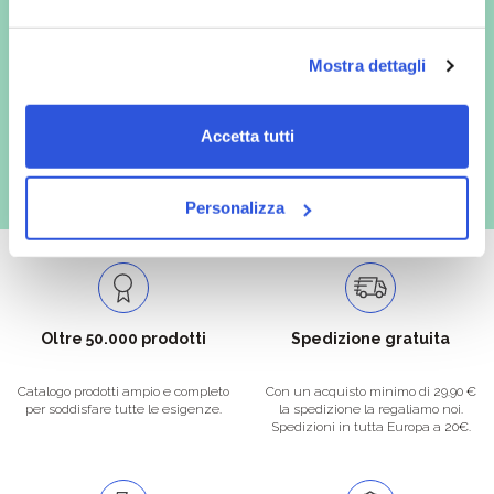
In qualità di interessato, avendo letto l’informativa
Privacy Policy
redatta ai sensi del Regolamento EU 2016/679, acconsento
espressamente al trattamento dei miei dati personali per finalità
commerciali da parte di Verafarma, tra cui invio di comunicazioni
Mostra dettagli
marketing (con modalità telematiche - quali ad es. newsletter ed e-mail
con inviti e comunicazioni commerciali - e modalità tradizionali, quali ad
es. posta cartacea)
Accetta tutti
Personalizza
Oltre 50.000 prodotti
Spedizione gratuita
Catalogo prodotti ampio e completo
Con un acquisto minimo di 29.90 €
per soddisfare tutte le esigenze.
la spedizione la regaliamo noi.
Spedizioni in tutta Europa a 20€.